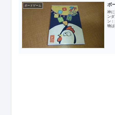
ボ
ボードゲーム
神に
ンダ
ン：オマナザキ
物は以