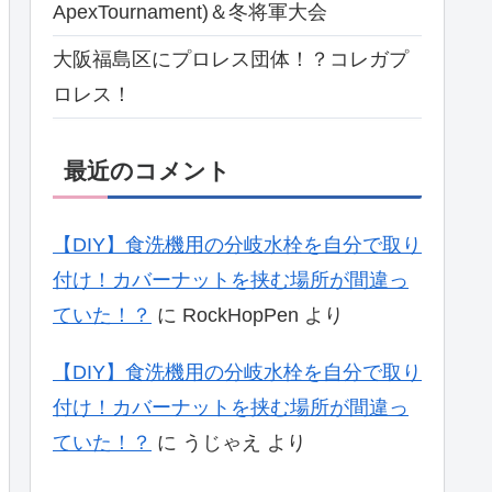
ApexTournament)＆冬将軍大会
大阪福島区にプロレス団体！？コレガプ
ロレス！
最近のコメント
【DIY】食洗機用の分岐水栓を自分で取り
付け！カバーナットを挟む場所が間違っ
ていた！？
に
RockHopPen
より
【DIY】食洗機用の分岐水栓を自分で取り
付け！カバーナットを挟む場所が間違っ
ていた！？
に
うじゃえ
より