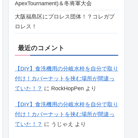
ApexTournament)＆冬将軍大会
大阪福島区にプロレス団体！？コレガプ
ロレス！
最近のコメント
【DIY】食洗機用の分岐水栓を自分で取り
付け！カバーナットを挟む場所が間違っ
ていた！？
に
RockHopPen
より
【DIY】食洗機用の分岐水栓を自分で取り
付け！カバーナットを挟む場所が間違っ
ていた！？
に
うじゃえ
より