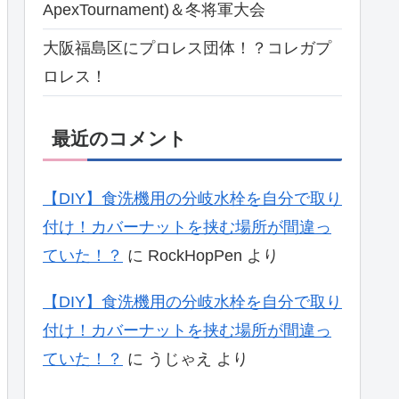
ApexTournament)＆冬将軍大会
大阪福島区にプロレス団体！？コレガプ
ロレス！
最近のコメント
【DIY】食洗機用の分岐水栓を自分で取り
付け！カバーナットを挟む場所が間違っ
ていた！？
に
RockHopPen
より
【DIY】食洗機用の分岐水栓を自分で取り
付け！カバーナットを挟む場所が間違っ
ていた！？
に
うじゃえ
より