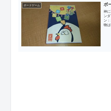
ボ
ボードゲーム
神に
ンダ
ン：オマナザキ
物は以